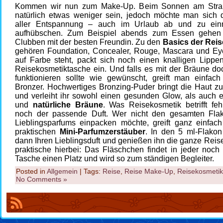
Kommen wir nun zum Make-Up. Beim Sonnen am Stran
natürlich etwas weniger sein, jedoch möchte man sich 
aller Entspannung – auch im Urlaub ab und zu ein
aufhübschen. Zum Beispiel abends zum Essen gehen
Clubben mit der besten Freundin. Zu den
Basics der Rei
gehören Foundation, Concealer, Rouge, Mascara und Eye
auf Farbe steht, packt sich noch einen knalligen Lippens
Reisekosmetiktasche ein. Und falls es mit der Bräune do
funktionieren sollte wie gewünscht, greift man einfac
Bronzer. Hochwertiges Bronzing-Puder bringt die Haut zu
und verleiht ihr sowohl einen gesunden Glow, als auch e
und
natürliche Bräune
. Was Reisekosmetik betrifft fehl
noch der passende Duft. Wer nicht den gesamten Fla
Lieblingsparfums einpacken möchte, greift ganz einfac
praktischen
Mini-Parfumzerstäuber
. In den 5 ml-Flakon
dann Ihren Lieblingsduft und genießen ihn die ganze Reis
praktische hierbei: Das Fläschchen findet in jeder noch
Tasche einen Platz und wird so zum ständigen Begleiter.
Posted in
Allgemein
| Tags:
Reise
,
Reise Make-Up
,
Reisekosmetik
No Comments »