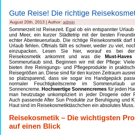
Gute Reise! Die richtige Reisekosmet
August 20th, 2013 | Author:
admin
Sommerzeit ist Reisezeit. Egal ob ein entspannter Urlau
und Meer, ein kurzer Städtetrip mit der besten Freundi
echter Abenteuerurlaub. Die richtige Reisekosmetik darf
Urlaub fehlen. Oftmals fällt es schwer, weder zu viel, no
einzupacken. Lesen Sie hier, worauf es bei der 
Reisekosmetik ankommt und was die
Must-Haves
f
Sommerurlaub sind. Beginnen wir mit der Pflege: Viele 
bieten ihre Reinigungs- und Pflegeprodukte in praktisch
Reisegrößen an. Diese sind für den kurzen Zeitraum ausr
so platzsparend, dass sie sogar ins Handgepäck pas
normaler Feuchtigkeitscreme im Sommerurlaub uner
Sonnencreme.
Hochwertige Sonnencremes
für jeden Hau
man heutzutage unkompliziert in jeder Drogerie oder P
Auch passende After Sun Produkte zur Beruhigung und K
Haut sind im Reisekosmetiktäschchen ein absolutes Muss.
Reisekosmetik – Die wichtigsten Pr
auf einen Blick