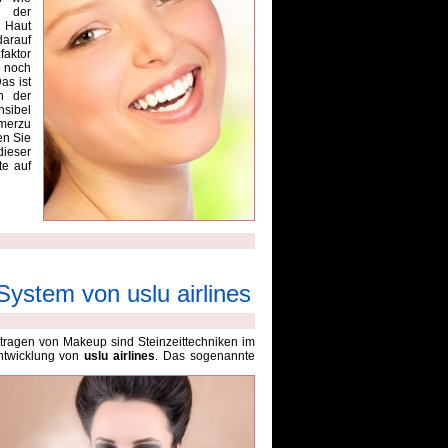
h der
 Haut
darauf
faktor
 noch
as ist
n der
nsibel
merzu
en Sie
ieser
te auf
ystem von uslu airlines
agen von Makeup sind Steinzeittechniken im
ntwicklung von
uslu airlines
. Das sogenannte