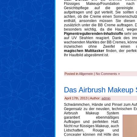
Flüssiges Makeup/Foundation nac
Gesichtspflege auf die gereinigte
aufgetragen und gut verteilt. Sie sollten 
achten, ob die Creme einen Sonnenschutz
enthält, ansonsten müssen Sie diesen
zusätzlich unter die BB Creme auftragen. D
besonders wichtig, da die Haut, wege
Pigmentregulierenden-Inhaltstoffe
sehr se
auf UV Strahlen reagiert. Dank des im
wachsenden Marktes der BB Cremes, könn
inzwischen ohne Zweifel einen d
magischen Multitasker
finden, der perfek
Ihr Hautbild abgestimmt ist.
Posted in
Allgemein
|
No Comments »
Das Airbrush Makeup S
April 17th, 2013 | Author:
admin
Schwämmchen, Hände und Pinsel zum Auftr
Gegensatz zu der neusten, technischen E
Airbrush Makeup
System
garantiert ebenmäßiges
Auftragen und perfekten Halt.
Nicht nur flüssiges Makeup, auch
Lidschatten, Rouge und
Concealer können mit Hilfe des