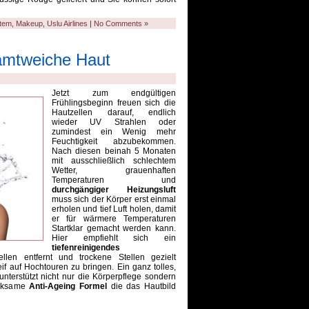
stem
,
Makeup
,
Uslu Airlines
|
No Comments »
samtweiche Haut
Jetzt zum endgültigen
Frühlingsbeginn freuen sich die
Hautzellen darauf, endlich
wieder UV Strahlen oder
zumindest ein Wenig mehr
Feuchtigkeit abzubekommen.
Nach diesen beinah 5 Monaten
mit ausschließlich schlechtem
Wetter, grauenhaften
Temperaturen und
durchgängiger Heizungsluft
muss sich der Körper erst einmal
erholen und tief Luft holen, damit
er für wärmere Temperaturen
Startklar gemacht werden kann.
Hier empfiehlt sich ein
tiefenreinigendes
llen entfernt und trockene Stellen gezielt
if auf Hochtouren zu bringen. Ein ganz tolles,
nterstützt nicht nur die Körperpflege sondern
irksame
Anti-Ageing Formel
die das Hautbild