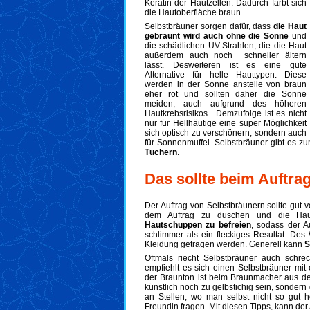
Keratin der Hautzellen. Dadurch färbt sich
die Hautoberfläche braun.
Selbstbräuner sorgen dafür, dass
die Haut
gebräunt wird auch ohne die Sonne
und
die schädlichen UV-Strahlen, die die Haut
außerdem auch noch schneller ältern
lässt. Desweiteren ist es eine gute
Alternative für helle Hauttypen. Diese
werden in der Sonne anstelle von braun
eher rot und sollten daher die Sonne
meiden, auch aufgrund des höheren
Hautkrebsrisikos. Demzufolge ist es nicht
nur für Hellhäutige eine super Möglichkeit
sich optisch zu verschönern, sondern auch
für Sonnenmuffel. Selbstbräuner gibt es zu
Tüchern
.
Das sollte beim Auftra
Der Auftrag von Selbstbräunern sollte gut v
dem Auftrag zu duschen und die H
Hautschuppen zu befreien
, sodass der Au
schlimmer als ein fleckiges Resultat. Des 
Kleidung getragen werden. Generell kann
S
Oftmals riecht Selbstbräuner auch schr
empfiehlt es sich einen Selbstbräuner m
der Braunton ist beim Braunmacher aus de
künstlich noch zu gelbstichig sein, sondern
an Stellen, wo man selbst nicht so gut
Freundin fragen. Mit diesen Tipps, kann der