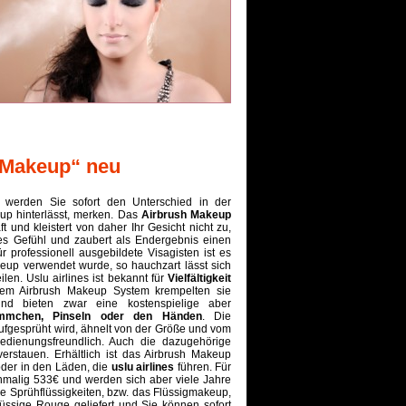
 „Makeup“ neu
 werden Sie sofort den Unterschied in der
up hinterlässt, merken. Das
Airbrush Makeup
t und kleistert von daher Ihr Gesicht nicht zu,
htes Gefühl und zaubert als Endergebnis einen
r professionell ausgebildete Visagisten ist es
keup verwendet wurde, so hauchzart lässt sich
ilen. Uslu airlines ist bekannt für
Vielfältigkeit
dem Airbrush Makeup System krempelten sie
nd bieten zwar eine kostenspielige aber
ämmchen, Pinseln oder den Händen
. Die
ufgesprüht wird, ähnelt von der Größe und vom
bedienungsfreundlich. Auch die dazugehörige
erstauen. Erhältlich ist das Airbrush Makeup
oder in den Läden, die
uslu airlines
führen. Für
nmalig 533€ und werden sich aber viele Jahre
e Sprühflüssigkeiten, bzw. das Flüssigmakeup,
lüssige Rouge geliefert und Sie können sofort