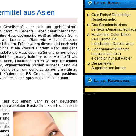
Letzte Artikel
mittel aus Asien
Gute Reise! Die richtige
Reisekosmetik
Das Geheimnis eines
 Gesellschaft eher sich am „gebräuntem“-
perfekten Augenaufschlag
en, ganz im Gegenteil, eher damit beschäftigt,
Maybelline Color Tattoo
ihre
Haut ebenmäßig weiß zu pflegen
. Somit
24H Creme-Gel-
e wie bereits an Stars wie Michael Jackson
Lidschatten- Dare to wear
n Ländern. Früher waren diese meist noch sehr
ings ist ein Produkt auf dem Markt, das ganz
Lippenmarker? Marker
sstoffe die Haut ebenmäßig und schön pflegt.
benutzt man doch
steht für „beauty balm“, was so viel heißt wie
eigentlich nur auf Papier
s auch, Hautunreinheiten werden unsichtbar
Die perfekten
, Pigmentflecken werden aufgehellt und die
Augenbrauen formen
a, es hört sich ein wenig zu „schön um wahr zu
nd Käufern der BB Creme, ist
nur positives
Nachher-Bilder“ sprechen auch sehr dafür!
Letzte Kommentare
t seit gut einem Jahr in der deutschen
em
ein absoluter Bestseller
. Es ist kaum noch
Cremes
n den
r und
einmal
h die
shbox
n wie