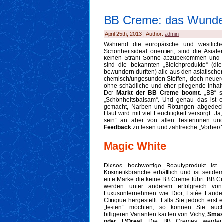
BB Creme: das Wunder
April 25th, 2013 | Author:
admin
Während die europäische und westliche
Schönheitsideal orientiert, sind die Asiat
keinen Strahl Sonne abzubekommen und 
sind die bekannten „Bleichprodukte“ (di
bewundern durften) alle aus den asiatische
chemisch/ungesunden Stoffen, doch neuerd
ohne schädliche und eher pflegende Inhalt
Der
Markt der BB Creme boomt
. „BB“ 
„Schönheitsbalsam“. Und genau das ist e
gemacht, Narben und Rötungen abgedeckt
Haut wird mit viel Feuchtigkeit versorgt. J
sein“ an aber von allen Testerinnen u
Feedback
zu lesen und zahlreiche „Vorher/
Magic White
Dieses hochwertige Beautyprodukt is
Kosmetikbranche erhältlich und ist seitd
eine Marke die keine BB Creme
führt. BB 
werden unter anderem erfolgreich vo
Luxusunternehmen wie Dior, Estée Laude
Clinqiue hergestellt. Falls Sie jedoch erst 
„testen“ möchten, so können Sie auc
billigeren Varianten kaufen von Vichy,
Sma
oder L’Oreal
. Die BB Cremes werde