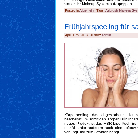
starten Ihr Makeup System aufzupeppen.
Posted in
Allgemein
| Tags:
Airbrush Makeup Sy
Frühjahrspeeling für 
April 11th, 2013 | Author:
admin
Körperpeeling, das abgestorbene Hautze
bearbeitet um somit den Körper Frühlingsre
neues Produkt ist das MBR Lipo-Peel. Es u
enthält unter anderem auch eine tiefenw
verjüngt und zum Strahlen bringt.