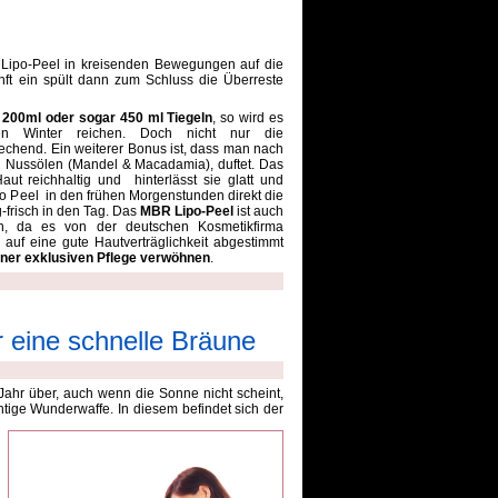
Lipo-Peel in kreisenden Bewegungen auf die
nft ein spült dann zum Schluss die Überreste
n
200ml oder sogar 450 ml Tiegeln
, so wird es
nen Winter reichen. Doch nicht nur die
echend. Ein weiterer Bonus ist, dass man nach
 Nussölen (Mandel & Macadamia), duftet. Das
aut reichhaltig und hinterlässt sie glatt und
 Peel in den frühen Morgenstunden direkt die
-frisch in den Tag. Das
MBR Lipo-Peel
ist auch
ich, da es von der deutschen Kosmetikfirma
auf eine gute Hautverträglichkeit abgestimmt
iner exklusiven Pflege verwöhnen
.
r eine schnelle Bräune
Jahr über, auch wenn die Sonne nicht scheint,
chtige Wunderwaffe.
In diesem befindet sich der