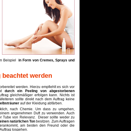
m Beispiel
in Form von Cremes, Sprays und
g beachtet werden
orbereitet werden. Hierzu empfiehlt es sich vor
aut
durch ein Peeling von abgestorbenen
ftrag gleichmäßiger erfolgen kann. Nichts ist
Weiteren sollte direkt nach dem Auftrag keine
elbsträuner
auf der Kleidung abfärben.
ecklich, nach Chemie. Um dass zu umgehen,
it einem angenehmen Duft zu verwenden. Auch
r Tube von Relevanz. Dieser sollte weder zu
einen natürlichen Ton
besitzen. Zum Auftragen
 herankommt, am besten den Freund oder die
 Auftrag losgehen.