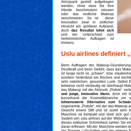
Air(o)pack gezielt aufgetragen
werden, ohne dass Sie Ihre
Hände beschmutzen müssen
oder das restliche Makeup
verschmieren. So ist diese
Innovation zwar in zeitlicher
Hinsicht ein größerer Aufwand,
doch
das Resultat lohnt sich
und der Unterschied zum
herkömmlichen Auftragen ist
immens.
Uslu airlines definiert
Beim Auftragen der Makeup-Grundierung
Deckkraft und beim Gefühl, dass das Make
ist lange nicht so „schwer“, bzw. maskenhaf
sondern hinterlässt ein frisches und leic
sehr natürlichen, gesunden Look. Selbst fü
teilweise nicht eindeutig ob überhaupt Ma
das Makeup mit der Airbrush „Pistole“ verte
und junge, innovative Ideen
, doch mit 
kurzerhand die Kosmetikbranche um u
lohnenswerte Alternative zum Schw
sogenannte „Pistole“, mit der das Makeup a
Gewicht einem Stift und ist somit sehr 
Maschine ist kompakt und lässt sich gut v
System von uslu airlines auf der Webseite 
dieses exklusive Schminkest zahlen Sie ei
daran erfreuen. Mit der Maschine werden di
der flüssige Lidschatten und der ebenso f