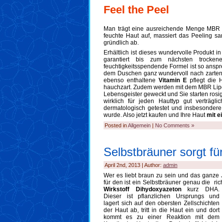
Feel the Peel
Man trägt eine ausreichende Menge MBR 
feuchte Haut auf, massiert das Peeling sa
gründlich ab.
Erhältlich ist dieses wundervolle Produkt i
garantiert bis zum nächsten trocke
feuchtigkeitsspendende Formel ist so anspr
dem Duschen ganz wundervoll nach zarten
ebenso enthaltene
Vitamin E
pflegt die H
hauchzart. Zudem werden mit dem MBR Lipo
Lebensgeister geweckt und Sie starten rosig
wirklich für jeden Hauttyp gut verträgl
dermatologisch getestet und insbesondere 
wurde. Also jetzt kaufen und Ihre Haut
mit e
Posted in
Allgemein
|
No Comments »
Selbstbräuner sorgt fü
April 2nd, 2013 | Author:
admin
Wer es liebt braun zu sein und das ganze 
für den ist ein Selbstbräuner genau die ri
Wirkstoff Dihydoxyazeton
kurz DHA.
Dieser ist pflanzlichen Ursprungs und
lagert sich auf den obersten Zellschichten
der Haut ab, tritt in die Haut ein und dort
kommt es zu einer Reaktion mit dem