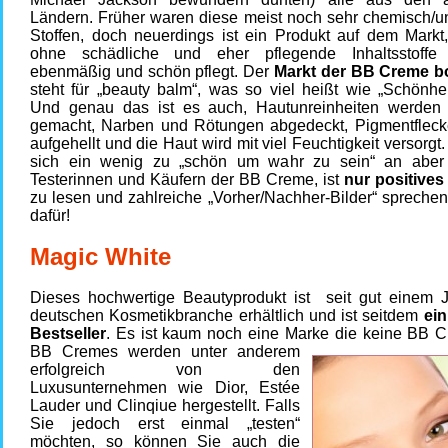
Ländern. Früher waren diese meist noch sehr chemisch/
Stoffen, doch neuerdings ist ein Produkt auf dem Markt
ohne schädliche und eher pflegende Inhaltsstoffe
ebenmäßig und schön pflegt. Der
Markt der BB Creme b
steht für „beauty balm“, was so viel heißt wie „Schönhe
Und genau das ist es auch, Hautunreinheiten werden 
gemacht, Narben und Rötungen abgedeckt, Pigmentflec
aufgehellt und die Haut wird mit viel Feuchtigkeit versorgt.
sich ein wenig zu „schön um wahr zu sein“ an aber
Testerinnen und Käufern der BB Creme, ist
nur positive
zu lesen und zahlreiche „Vorher/Nachher-Bilder“ spreche
dafür!
Magic White
Dieses hochwertige Beautyprodukt ist seit gut einem J
deutschen Kosmetikbranche erhältlich und ist seitdem
ein
Bestseller
. Es ist kaum noch eine Marke die keine BB
BB Cremes werden unter anderem
erfolgreich von den
Luxusunternehmen wie Dior, Estée
Lauder und Clinqiue hergestellt. Falls
Sie jedoch erst einmal „testen“
möchten, so können Sie auch die