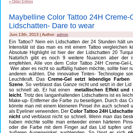
« Older Entries
Maybelline Color Tattoo 24H Creme-
Lidschatten- Dare to wear
Juni 13th, 2013 | Author:
admin
Ein Tattoo? Nein ein Lidschatten der 24 Stunden hält un
Intensität ist das man es mit einem Tattoo vergleichen 
Absolute Highlight ist hier der der Lidschatten 20 Turqui
Natürlich gibt es noch 9 weitere Nuancen aber der i
empfehlen. Alle von dem Color Tattoo 24H Creme-Gel-Li
Wer aber es nicht so auffällig haben möchte, sollte hier na
anderen wählen. Die innovative Tinten- Technologie sorg
Leuchtkraft. Das
Creme-Gel setzt lebendige Farben 
Szene
. So verblasst das Ganze nicht und setzt in der Lid 
so schnell ab. Er hat einen
metallischen Effekt und
leicht
. Trotz des langanhaltenden Lidschattens ist es leich
Make-up- Entferner die Farbe zu beseitigen. Durch das C
könnte man mit einem kleineren Pinsel ihn auch schnell 
als Eyeliner verwenden. Der
Color Tattoo 24H Lidschatte
nicht
und verblasst nicht so schnell. Wenn man das best
haben möchte sollte man entweder einen härteren Pin
oder die Farbe mit dem Finger auf das Lid tupfen un
äußeren Augenwinkel ausblenden. So lässt er sich
gl