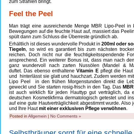
zum Strahlen bringt.
Feel the Peel
Man trägt eine ausreichende Menge MBR Lipo-Peel in 
Bewegungen auf die feuchte Haut auf, massiert das Peelin
spült dann zum Schluss die Überreste gründlich ab.
Erhältlich ist dieses wundervolle Produkt in
200ml oder so
Tiegeln
, so wird es garantiert bis zum nächsten trocke
reichen. Doch nicht nur die feuchtigkeitsspendende For
ansprechend. Ein weiterer Bonus ist, dass man nach d
ganz wundervoll nach zarten Nussölen (Mandel & Ma
duftet. Das ebenso enthaltene
Vitamin E
pflegt die Haut 
und hinterlässt sie glatt und hauchzart. Zudem werden m
Lipo Peel in den frühen Morgenstunden direkt die Leb
geweckt und Sie starten rosig-frisch in den Tag. Das
MBR 
ist auch wirklich für jeden Hauttyp gut verträglich, da
deutschen Kosmetikfirma dermatologisch getestet und in
auf eine gute Hautverträglichkeit abgestimmt wurde. Also j
und Ihre Haut
mit einer exklusiven Pflege verwöhnen
.
Posted in
Allgemein
|
No Comments »
Selbstbräuner sorgt für eine schnelle