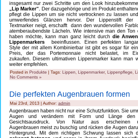
insgesamt nur zwei Schritte um den Look hinzubekomm
„Lip Marker“
. Der dazugehörige und im Produkt enthalte
pflegt die Lippen um sie nicht vertrocknen zu lassen und
umwerfendes Glänzen hervor. Der Lippenstift der
Textmarker neigt, erschafft dann den
wundervollen Farbl
atemberaubendste Lächeln. Wie intensive man den Ton 
haben möchte, kann man ganz leicht durch
die Anwe
Lippenmarkers
beeinflussen. Einen perfekten
langa
Style
der mit allem Kombinierbar ist gibt es sogar für ei
Preis, der das Portemonnaie nicht belastet, im Ei
zukaufen. Diesem ultimativen
Lippenmarker
kann man wi
weiter empfehlen.
Posted in
Produkte
| Tags:
Lippen
,
Lippenmarker
,
Lippenpflege
,
L
No Comments »
Die perfekten Augenbrauen formen
Mai 23rd, 2013 | Author:
admin
Augenbrauen haben nicht nur eine Schutzfunktion. Sie um
Augen und verändern mit Form und Länge den 
Gesichtsausdruck. Von Natur aus erscheinen u
Augenbrauen meist zu buschig und rücken die Augen darun
Hintergrund. Mit dem richtigen Schwung lassen sich