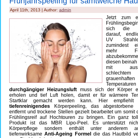
Frühjahrspeeling für samtweiche Hau
April 11th, 2013 | Author:
admin
Jetzt zum en
Frühlingsbeg
sich die H
darauf, endl
UV Strahl
zumindest 
mehr Feuc
abzubekomm
diesen beinah
mit aussch
schlechtem
grauenhaften
Temperatu
durchgängiger Heizungsluft
muss sich der Körper er
erholen und tief Luft holen, damit er für wärmere Te
Startklar gemacht werden kann. Hier empfiehlt
tiefenreinigendes
Körperpeeling, das abgestorbene 
entfernt und trockene Stellen gezielt bearbeitet um somit
Frühlingsreif auf Hochtouren zu bringen. Ein ganz tol
Produkt ist das MBR Lipo-Peel. Es unterstützt nic
Körperpflege sondern enthält unter anderem a
tiefenwirksame
Anti-Ageing Formel
die das Hautbild ve