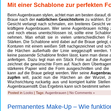
Mit einer Schablone zur perfekten F
Beim Augenbrauen stylen, achtet man am besten darauf, d
Braue nach der
natürlichen Gesichtsform
zu wählen. Ei
Gesicht verlangt nach schmalen, ein breiteres Gesicht ve
kräftigere Augenbrauen. Wer seine Augenbrauen richtig z
und noch etwas unentschlossen ist, sollte eine Schablon
nehmen. Man erhält sie in vielen unterschiedlichen 
Stärken. Die Schablone wird dabei auf die Braue gelegt, 
Konturen mit einem weißen Stift nachgezeichnet und sc
die Härchen außerhalb der Linie weggezupft werden.
keine passende Schablone finden lässt, kann man diese a
anfertigen. Dazu legt man ein Stück Folie auf die Auge
zeichnet die gewünschte Form auf. Nach dem Übertragen
stärkeres Papier wird die Form ausgeschnitten und die
kann auf die Braue gelegt werden. Wer seine
Augenbrau
zupfen
will, packt nun die Härchen an der Wurzel, zu
Wuchsrichtung ruckartig aus und korrigiert kahle Stelle
Augenbrauenstift. Das Ergebnis kann sich bestimmt sehen 
Posted in
Looks
| Tags:
Augenbrauen
|
No Comments »
Permanentes Make-Up – Wie funktion