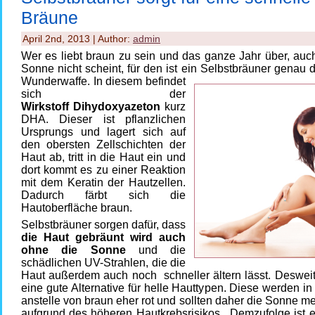
Bräune
April 2nd, 2013 | Author:
admin
Wer es liebt braun zu sein und das ganze Jahr über, auc
Sonne nicht scheint, für den ist ein Selbstbräuner genau d
Wunderwaffe.
In diesem befindet
sich der
Wirkstoff Dihydoxyazeton
kurz
DHA. Dieser ist pflanzlichen
Ursprungs und lagert sich auf
den obersten Zellschichten der
Haut ab, tritt in die Haut ein und
dort kommt es zu einer Reaktion
mit dem Keratin der Hautzellen.
Dadurch färbt sich die
Hautoberfläche braun.
Selbstbräuner sorgen dafür, dass
die Haut gebräunt wird auch
ohne die Sonne
und die
schädlichen UV-Strahlen, die die
Haut außerdem auch noch schneller ältern lässt. Desweit
eine gute Alternative für helle Hauttypen. Diese werden i
anstelle von braun eher rot und sollten daher die Sonne m
aufgrund des höheren Hautkrebsrisikos. Demzufolge ist e