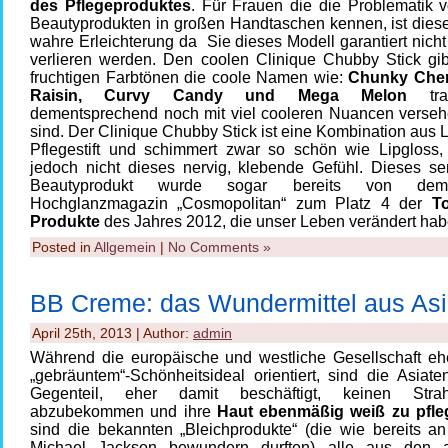
des Pflegeproduktes
. Für Frauen die die Problematik 
Beautyprodukten in großen Handtaschen kennen, ist dieser
wahre Erleichterung da Sie dieses Modell garantiert nicht
verlieren werden. Den coolen Clinique Chubby Stick gib
fruchtigen Farbtönen die coole Namen wie:
Chunky Cher
Raisin, Curvy Candy und Mega Melon
tra
dementsprechend noch mit viel cooleren Nuancen verse
sind. Der Clinique Chubby Stick ist eine Kombination aus 
Pflegestift und schimmert zwar so schön wie Lipgloss, h
jedoch nicht dieses nervig, klebende Gefühl. Dieses sen
Beautyprodukt wurde sogar bereits von de
Hochglanzmagazin „Cosmopolitan“ zum Platz 4 der
T
Produkte
des Jahres 2012, die unser Leben verändert habe
Posted in
Allgemein
|
No Comments »
BB Creme: das Wundermittel aus As
April 25th, 2013 | Author:
admin
Während die europäische und westliche Gesellschaft eh
„gebräuntem“-Schönheitsideal orientiert, sind die Asiat
Gegenteil, eher damit beschäftigt, keinen Str
abzubekommen und ihre
Haut ebenmäßig weiß zu pfle
sind die bekannten „Bleichprodukte“ (die wie bereits an
Michael Jackson bewundern durften) alle aus den a