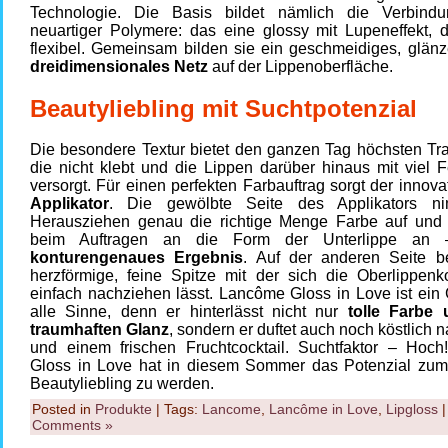
Technologie. Die Basis bildet nämlich die Verbind
neuartiger Polymere: das eine glossy mit Lupeneffekt, 
flexibel. Gemeinsam bilden sie ein geschmeidiges, glän
dreidimensionales Netz
auf der Lippenoberfläche.
Beautyliebling mit Suchtpotenzial
Die besondere Textur bietet den ganzen Tag höchsten Tra
die nicht klebt und die Lippen darüber hinaus mit viel F
versorgt. Für einen perfekten Farbauftrag sorgt der innov
Applikator
. Die gewölbte Seite des Applikators n
Herausziehen genau die richtige Menge Farbe auf und 
beim Auftragen an die Form der Unterlippe an 
konturengenaues Ergebnis
. Auf der anderen Seite be
herzförmige, feine Spitze mit der sich die Oberlippenk
einfach nachziehen lässt. Lancôme Gloss in Love ist ein
alle Sinne, denn er hinterlässt nicht nur
tolle Farbe
traumhaften Glanz
, sondern er duftet auch noch köstlich n
und einem frischen Fruchtcocktail. Suchtfaktor – Hoc
Gloss in Love hat in diesem Sommer das Potenzial zum
Beautyliebling zu werden.
Posted in
Produkte
| Tags:
Lancome
,
Lancôme in Love
,
Lipgloss
Comments »