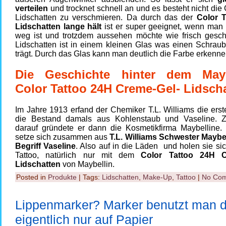
verteilen
und trocknet schnell an und es besteht nicht die
Lidschatten zu verschmieren. Da durch das der
Color 
Lidschatten lange hält
ist er super geeignet, wenn man 
weg ist und trotzdem aussehen möchte wie frisch gesch
Lidschatten ist in einem kleinen Glas was einen Schraub
trägt. Durch das Glas kann man deutlich die Farbe erkenne
Die Geschichte hinter dem Mayb
Color Tattoo 24H Creme-Gel- Lidsch
Im Jahre 1913 erfand der Chemiker T.L. Williams die ers
die Bestand damals aus Kohlenstaub und Vaseline. 
darauf gründete er dann die Kosmetikfirma Maybelline
setze sich zusammen aus
T.L. Williams Schwester Mayb
Begriff Vaseline
. Also auf in die Läden
und holen sie sic
Tattoo, natürlich nur mit dem
Color Tattoo 24H C
Lidschatten
von Maybellin.
Posted in
Produkte
| Tags:
Lidschatten
,
Make-Up
,
Tattoo
|
No Com
Lippenmarker? Marker benutzt man 
eigentlich nur auf Papier