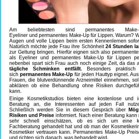
Am beliebtesten sind permanentes Make
Eyeliner und permanentes Make-Up für Lippen. Warum? W
Augen und volle Lippen beim ersten Kennenlernen sofort 
Natürlich möchte jede Frau ihre Schönheit
24 Stunden la
zur Geltung bringen. Hierfür eignen sich also permanent
als Eyeliner und permanentes Make-Up für Lippen pe
nebenbei spart sich Frau auch noch einige Zeit, da das 
tägliche Schminken entfällt.
Besonders praktisch 
sich
permanentes Make-Up
für jeden Hauttyp eignet. Aus
Frauen, die blutverdünnende Arzneimittel einnehmen, sol
abklären ob eine Behandlung ohne Risiken durchgefü
kann.
Einige Kosmetikstudios bieten eine kostenlose und in
Beratung an, die Interessenten auf jeden Fall nutze
Schließlich werden Sie in diesem Gespräch über
Mögl
Risiken und Preise
informiert. Nach einer Beratung kann
sehr schnell einschätzen, ob es sich um eine k
Fachberatung gehandelt hat und ob man der Kosmetikeri
Kosmetiker vertrauen kann. Permanentes Make-Up Preise
und richten sich danach, was behandelt wird.