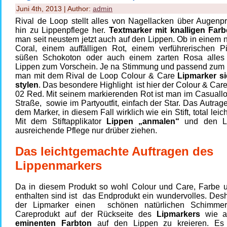
Juni 4th, 2013 | Author:
admin
Rival de Loop stellt alles von Nagellacken über Augenpr
hin zu Lippenpflege her.
Textmarker mit knalligen Far
man seit neustem jetzt auch auf den Lippen. Ob in einem 
Coral, einem auffälligen Rot, einem verführerischen P
süßen Schokoton oder auch einem zarten Rosa alles 
Lippen zum Vorschein. Je na Stimmung und passend zum O
man mit dem Rival de Loop Colour & Care
Lipmarker si
stylen
. Das besondere Highlight ist hier der
Colour & Care
02 Red
. Mit seinem markierenden Rot ist man im Casuallo
Straße, sowie im Partyoutfit, einfach der Star. Das Autrag
dem Marker, in diesem Fall wirklich wie ein Stift, total lei
Mit dem Stiftapplikator
Lippen „anmalen“
und den Li
ausreichende Pflege nur drüber ziehen.
Das leichtgemachte Auftragen des
Lippenmarkers
Da in diesem Produkt so wohl Colour und Care, Farbe u
enthalten sind ist das Endprodukt ein wundervolles. Desh
der
Lipmarker
einen schönen natürlichen Schimme
Careprodukt auf der Rückseite des
Lipmarkers
wie a
eminenten Farbton
auf den Lippen zu kreieren. Es 