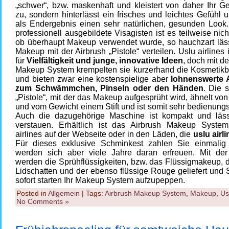
„schwer“, bzw. maskenhaft und kleistert von daher Ihr Ge
zu, sondern hinterlässt ein frisches und leichtes Gefühl 
als Endergebnis einen sehr natürlichen, gesunden Look. 
professionell ausgebildete Visagisten ist es teilweise nich
ob überhaupt Makeup verwendet wurde, so hauchzart läss
Makeup mit der Airbrush „Pistole“ verteilen. Uslu airlines 
für
Vielfältigkeit und junge, innovative Ideen
, doch mit d
Makeup System krempelten sie kurzerhand die Kosmetik
und bieten zwar eine kostenspielige aber
lohnenswerte A
zum Schwämmchen, Pinseln oder den Händen
. Die 
„Pistole“, mit der das Makeup aufgesprüht wird, ähnelt vo
und vom Gewicht einem Stift und ist somit sehr bedienungs
Auch die dazugehörige Maschine ist kompakt und läss
verstauen. Erhältlich ist das Airbrush Makeup Syste
airlines auf der Webseite oder in den Läden, die
uslu airl
Für dieses exklusive Schminkest zahlen Sie einmali
werden sich aber viele Jahre daran erfreuen. Mit de
werden die Sprühflüssigkeiten, bzw. das Flüssigmakeup, d
Lidschatten und der ebenso flüssige Rouge geliefert und
sofort starten Ihr Makeup System aufzupeppen.
Posted in
Allgemein
| Tags:
Airbrush Makeup System
,
Makeup
,
Us
No Comments »