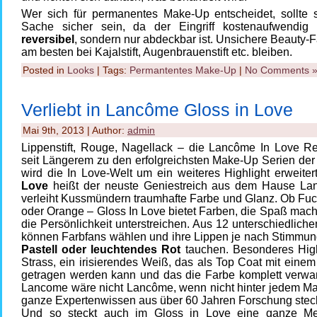
Wer sich für permanentes Make-Up entscheidet, sollte s
Sache sicher sein, da der Eingriff kostenaufwendig
reversibel
, sondern nur abdeckbar ist. Unsichere Beauty-F
am besten bei Kajalstift, Augenbrauenstift etc. bleiben.
Posted in
Looks
| Tags:
Permantentes Make-Up
|
No Comments 
Verliebt in Lancôme Gloss in Love
Mai 9th, 2013 | Author:
admin
Lippenstift, Rouge, Nagellack – die Lancôme In Love Re
seit Längerem zu den erfolgreichsten Make-Up Serien der 
wird die In Love-Welt um ein weiteres Highlight erweitert
Love
heißt der neuste Geniestreich aus dem Hause L
verleiht Kussmündern traumhafte Farbe und Glanz. Ob Fuc
oder Orange – Gloss In Love bietet Farben, die Spaß mac
die Persönlichkeit unterstreichen. Aus 12 unterschiedlic
können Farbfans wählen und ihre Lippen je nach Stimmun
Pastell oder leuchtendes Rot
tauchen. Besonderes Highl
Strass, ein irisierendes Weiß, das als Top Coat mit einem 
getragen werden kann und das die Farbe komplett verwan
Lancome wäre nicht Lancôme, wenn nicht hinter jedem M
ganze Expertenwissen aus über 60 Jahren Forschung stec
Und so steckt auch im Gloss in Love eine ganze M