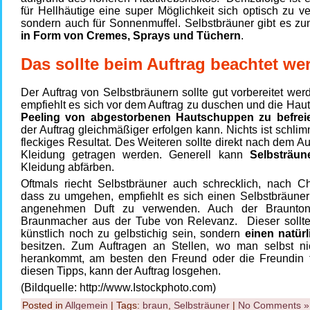
für Hellhäutige eine super Möglichkeit sich optisch zu v
sondern auch für Sonnenmuffel. Selbstbräuner gibt es zu
in Form von Cremes, Sprays und Tüchern
.
Das sollte beim Auftrag beachtet we
Der Auftrag von Selbstbräunern sollte gut vorbereitet wer
empfiehlt es sich vor dem Auftrag zu duschen und die Hau
Peeling von abgestorbenen Hautschuppen zu befrei
der Auftrag gleichmäßiger erfolgen kann. Nichts ist schlim
fleckiges Resultat. Des Weiteren sollte direkt nach dem Au
Kleidung getragen werden. Generell kann
Selbsträun
Kleidung abfärben.
Oftmals riecht Selbstbräuner auch schrecklich, nach 
dass zu umgehen, empfiehlt es sich einen Selbstbräuner
angenehmen Duft zu verwenden. Auch der Braunton
Braunmacher aus der Tube von Relevanz. Dieser sollt
künstlich noch zu gelbstichig sein, sondern
einen natür
besitzen. Zum Auftragen an Stellen, wo man selbst ni
herankommt, am besten den Freund oder die Freundin f
diesen Tipps, kann der Auftrag losgehen.
(Bildquelle: http://www.Istockphoto.com)
Posted in
Allgemein
| Tags:
braun
,
Selbsträuner
|
No Comments »