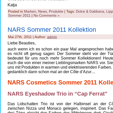
Katja
Posted in
Marken
,
News
,
Produkte
| Tags:
Dolce & Gabbana
,
Lipp
Sommer 2011
|
No Comments »
NARS Sommer 2011 Kollektion
Mai 27th, 2011 | Author:
admin
Liebe Beauties,
auch wenn ich es schon ein paar Mal angesprochen habe
es nicht oft genug sagen: Der Sommer steht vor der Tü
bedeutet für uns noch mehr Sommer Kollektionen! Heute 
euch die von einer meiner Lieblingsmarken NARS vor. Sie
uns mit Produkten in warmen und elektrisierenden Farben.
gedanklich dann schon mal an der Côte d’Azur…
NARS Cosmetics Sommer 2011 Kolle
NARS Eyeshadow Trio in “Cap Ferrat”
Das Lidschatten Trio ist von der Halbinsel an der Cô
zwischen Nizza und Monaco gelegen, inspiriert. Das Far
drei Töne gleicht den Farben des Mittelmeers dort: Gischt