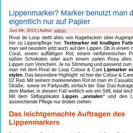
Lippenmarker? Marker benutzt man 
eigentlich nur auf Papier
Juni 4th, 2013 | Author:
admin
Rival de Loop stellt alles von Nagellacken über Augenpr
hin zu Lippenpflege her.
Textmarker mit knalligen Far
man seit neustem jetzt auch auf den Lippen. Ob in einem 
Coral, einem auffälligen Rot, einem verführerischen P
süßen Schokoton oder auch einem zarten Rosa alles 
Lippen zum Vorschein. Je na Stimmung und passend zum O
man mit dem Rival de Loop Colour & Care
Lipmarker si
stylen
. Das besondere Highlight ist hier der
Colour & Care
02 Red
. Mit seinem markierenden Rot ist man im Casuallo
Straße, sowie im Partyoutfit, einfach der Star. Das Autrag
dem Marker, in diesem Fall wirklich wie ein Stift, total lei
Mit dem Stiftapplikator
Lippen „anmalen“
und den Li
ausreichende Pflege nur drüber ziehen.
Das leichtgemachte Auftragen des
Lippenmarkers