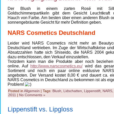
Der Blush in einem zarten Rosé mit Sil
Goldschimmerpartikeln gibt dem Gesicht Leuchtkraft
Hauch von Farbe. Am besten über einen anderen Blush od
sonnengebräunte Gesicht für mehr Definition geben.
NARS Cosmetics Deutschland
Leider wird NARS Cosmetics nicht mehr an Beautyco
Deutschland vertrieben. Im Zuge der Wirtschaftskrise un
Absatzzahlen hatte sich Shiseido, die NARS 2004 geka
dazu entschlossen, den Verkauf einzustellen.
Trotzdem kann man die Produkte aber noch beziehen
online. Auf
http://www.narscosmetics.eu/
wird das gesa
Sortiment und noch ein paar online exklusive NARS
angeboten. Der Versand kostet 8,00 € und dauert ca. e
NARS Cosmetics in Deutschland zu bekommen ist als eigen
Problem!
Posted in
Allgemein
| Tags:
Blush
,
Lidschatten
,
Lippenstift
,
NARS
2011
|
No Comments »
Lippenstift vs. Lipgloss