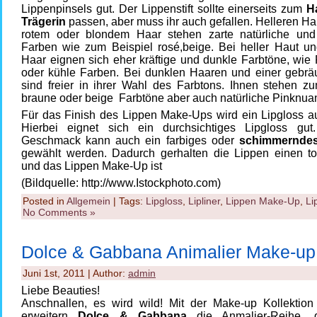
Lippenpinsels gut. Der Lippenstift sollte einerseits zum
H
Trägerin
passen, aber muss ihr auch gefallen. Helleren Ha
rotem oder blondem Haar stehen zarte natürliche und 
Farben wie zum Beispiel rosé,beige. Bei heller Haut u
Haar eignen sich eher kräftige und dunkle Farbtöne, wie R
oder kühle Farben. Bei dunklen Haaren und einer gebrä
sind freier in ihrer Wahl des Farbtons. Ihnen stehen zu
braune oder beige Farbtöne aber auch natürliche Pinknua
Für das Finish des Lippen Make-Ups wird ein Lipgloss au
Hierbei eignet sich ein durchsichtiges Lipgloss gu
Geschmack kann auch ein farbiges oder
schimmerndes
gewählt werden. Dadurch gerhalten die Lippen einen to
und das Lippen Make-Up ist
(Bildquelle: http://www.Istockphoto.com)
Posted in
Allgemein
| Tags:
Lipgloss
,
Lipliner
,
Lippen Make-Up
,
Li
No Comments »
Dolce & Gabbana Animalier Make-up
Juni 1st, 2011 | Author:
admin
Liebe Beauties!
Anschnallen, es wird wild! Mit der Make-up Kollektio
erweitern
Dolce & Gabbana
die Anmalier-Reihe, d