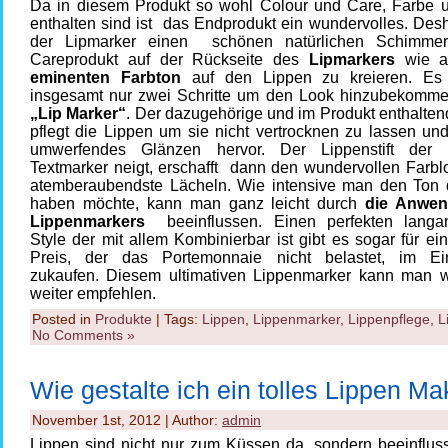
Da in diesem Produkt so wohl Colour und Care, Farbe u
enthalten sind ist das Endprodukt ein wundervolles. Desh
der
Lipmarker
einen schönen natürlichen Schimme
Careprodukt auf der Rückseite des
Lipmarkers
wie a
eminenten Farbton
auf den Lippen zu kreieren. Es 
insgesamt nur zwei Schritte um den Look hinzubekomm
„Lip Marker“
. Der dazugehörige und im Produkt enthalte
pflegt die Lippen um sie nicht vertrocknen zu lassen und
umwerfendes Glänzen hervor. Der Lippenstift der
Textmarker neigt, erschafft dann den
wundervollen Farbl
atemberaubendste Lächeln. Wie intensive man den Ton 
haben möchte, kann man ganz leicht durch
die Anwe
Lippenmarkers
beeinflussen. Einen perfekten
langa
Style
der mit allem Kombinierbar ist gibt es sogar für ei
Preis, der das Portemonnaie nicht belastet, im Ei
zukaufen. Diesem ultimativen
Lippenmarker
kann man wi
weiter empfehlen.
Posted in
Produkte
| Tags:
Lippen
,
Lippenmarker
,
Lippenpflege
,
L
No Comments »
Wie gestalte ich ein tolles Lippen M
November 1st, 2012 | Author:
admin
Lippen sind nicht nur zum Küssen da, sondern beeinflus