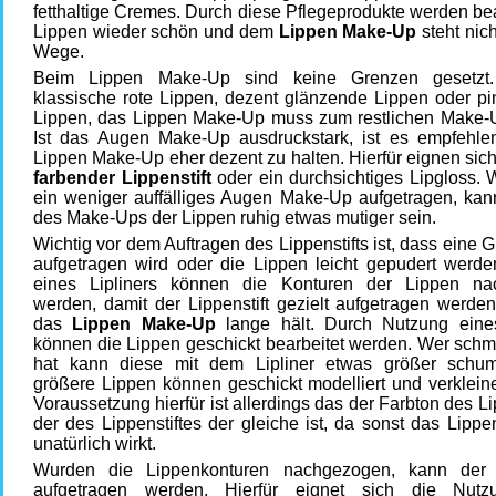
fetthaltige Cremes. Durch diese Pflegeprodukte werden b
Lippen wieder schön und dem
Lippen Make-Up
steht nic
Wege.
Beim Lippen Make-Up sind keine Grenzen gesetzt
klassische rote Lippen, dezent glänzende Lippen oder pi
Lippen, das Lippen Make-Up muss zum restlichen Make-
Ist das Augen Make-Up ausdruckstark, ist es empfehle
Lippen Make-Up eher dezent zu halten. Hierfür eignen sic
farbender Lippenstift
oder ein durchsichtiges Lipgloss.
ein weniger auffälliges Augen Make-Up aufgetragen, kan
des Make-Ups der Lippen ruhig etwas mutiger sein.
Wichtig vor dem Auftragen des Lippenstifts ist, dass eine 
aufgetragen wird oder die Lippen leicht gepudert werden
eines Lipliners können die Konturen der Lippen na
werden, damit der Lippenstift gezielt aufgetragen werde
das
Lippen Make-Up
lange hält. Durch Nutzung eines
können die Lippen geschickt bearbeitet werden. Wer schm
hat kann diese mit dem Lipliner etwas größer schu
größere Lippen können geschickt modelliert und verklein
Voraussetzung hierfür ist allerdings das der Farbton des Li
der des Lippenstiftes der gleiche ist, da sonst das Lip
unatürlich wirkt.
Wurden die Lippenkonturen nachgezogen, kann der L
aufgetragen werden. Hierfür eignet sich die Nutz