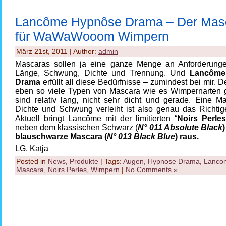
Lancôme Hypnôse Drama – Der Mas
für WaWaWooom Wimpern
März 21st, 2011 | Author:
admin
Mascaras sollen ja eine ganze Menge an Anforderungen
Länge, Schwung, Dichte und Trennung. Und
Lancôme
Drama
erfüllt all diese Bedürfnisse – zumindest bei mir. D
eben so viele Typen von Mascara wie es Wimpernarten g
sind relativ lang, nicht sehr dicht und gerade. Eine Ma
Dichte und Schwung verleiht ist also genau das Richtige
Aktuell bringt Lancôme mit der limitierten “
Noirs Perles
neben dem klassischen Schwarz (
N° 011 Absolute Black
blauschwarze Mascara (
N° 013 Black Blue
) raus.
LG, Katja
Posted in
News
,
Produkte
| Tags:
Augen
,
Hypnose Drama
,
Lanco
Mascara
,
Noirs Perles
,
Wimpern
|
No Comments »