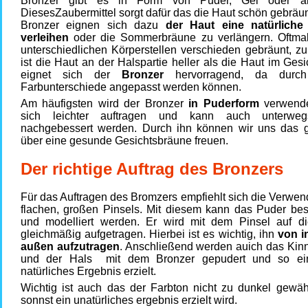
Bronzer gibt es in Form von Puder, Gel oder a
DiesesZaubermittel sorgt dafür das die Haut schön gebräun
Bronzer eignen sich dazu
der Haut eine natürliche
verleihen
oder die Sommerbräune zu verlängern. Oftmal
unterschiedlichen Körperstellen verschieden gebräunt, z
ist die Haut an der Halspartie heller als die Haut im Gesic
eignet sich der
Bronzer
hervorragend, da durch
Farbunterschiede angepasst werden können.
Am häufigsten wird der Bronzer
in Puderform
verwendet
sich leichter auftragen und kann auch unterweg
nachgebessert werden. Durch ihn können wir uns das 
über eine gesunde Gesichtsbräune freuen.
Der richtige Auftrag des Bronzers
Für das Auftragen des Bromzers empfiehlt sich die Verwe
flachen, großen Pinsels. Mit diesem kann das Puder bess
und modelliert werden. Er wird mit dem Pinsel auf 
gleichmäßig aufgetragen. Hierbei ist es wichtig, ihn
von i
außen aufzutragen
. Anschließend werden auich das Kinn
und der Hals mit dem Bronzer gepudert und so ei
natürliches Ergebnis erzielt.
Wichtig ist auch das der Farbton nicht zu dunkel gewähl
sonnst ein unatürliches ergebnis erzielt wird.