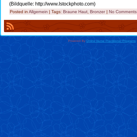
(Bildquelle: http://www.Istockphoto.com)
Posted in
Allgemein
| Tags:
Braune Haut
,
Bronzer
|
No Comments
Powered By
Online Nurse Practitioner Programs