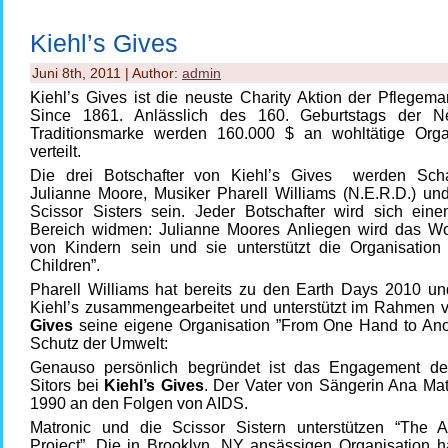
Kiehl’s Gives
Juni 8th, 2011 | Author:
admin
Kiehl’s Gives ist die neuste Charity Aktion der Pflegema
Since 1861. Anlässlich des 160. Geburtstags der N
Traditionsmarke werden 160.000 $ an wohltätige Orga
verteilt.
Die drei Botschafter von Kiehl’s Gives werden Scha
Julianne Moore, Musiker Pharell Williams (N.E.R.D.) un
Scissor Sisters sein. Jeder Botschafter wird sich ein
Bereich widmen: Julianne Moores Anliegen wird das W
von Kindern sein und sie unterstützt die Organisation
Children”.
Pharell Williams hat bereits zu den Earth Days 2010 un
Kiehl’s zusammengearbeitet und unterstützt im Rahmen
Gives
seine eigene Organisation ”From One Hand to Ano
Schutz der Umwelt:
Genauso persönlich begründet ist das Engagement de
Sitors bei
Kiehl’s Gives
. Der Vater von Sängerin Ana Mat
1990 an den Folgen von AIDS.
Matronic und die Scissor Sistern unterstützen “The A
Project”. Die in Brooklyn, NY ansässigen Organisation h