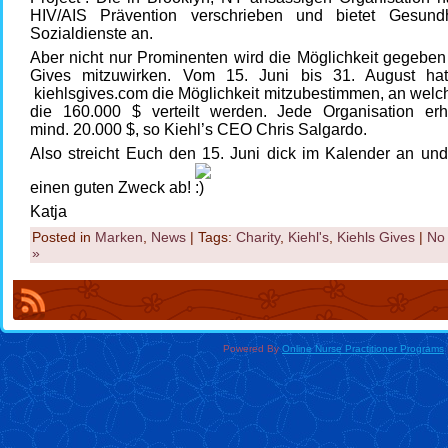
HIV/AIS Prävention verschrieben und bietet Gesund
Sozialdienste an.
Aber nicht nur Prominenten wird die Möglichkeit gegeben
Gives mitzuwirken. Vom 15. Juni bis 31. August ha
kiehlsgives.com die Möglichkeit mitzubestimmen, an welc
die 160.000 $ verteilt werden. Jede Organisation erh
mind. 20.000 $, so Kiehl’s CEO Chris Salgardo.
Also streicht Euch den 15. Juni dick im Kalender an und
einen guten Zweck ab!
Katja
Posted in
Marken
,
News
| Tags:
Charity
,
Kiehl's
,
Kiehls Gives
|
No
»
Powered By
Online Nurse Practitioner Programs