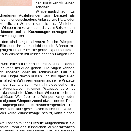
der Klassiker für einen
schönen
Wimpernaufschlag. Es
schiedenen Ausführungen zum Beispiel als
mpern, für verschiedene Anlässe wie Party oder
künstlichen Wimpern kann je nach Vorlieben
he Wimpern zu verwenden, die zum Beispiel am
n können und so
Katzenaugen
erzeugen. Mit
chter Hingucker.
r den sind lange schwarze falsche Wimpern
 Blick und ihr könnt nicht nur die Männer mit
jenigen unter euch die gerne experimentieren
ie aus Wimpern mit verschiedenen Längen und
hwort. Bitte auf keinen Fall mit Sekundenkleber
 Das kann ins Auge gehen. Die Augen können
hr abgehen oder im schlimmsten Fall die
 die Finger davon lassen und nur speziellen
er
falschen Wimpern
eignen sich eine Pinzette
mpern zu lang sein, könnt ihr diese vorher mit
e Augenpartie mit einem Wattepad gereinigt
in, da sonst die künstlichen Wimpern nicht am
r ablösen. Wer über eine Wimpernzange oder
ine eigenen Wimpern zuerst etwas formen. Dazu
 angelegt und leicht zusammengedrückt. Die
chließt, kurz geschlossen halten und Voila –
 Wer keine Wimperzange besitzt, kann diesen
ake Lashes mit der Pinzette aufgenommen. So
teren Rand des künstlichen Wimpernkranzes