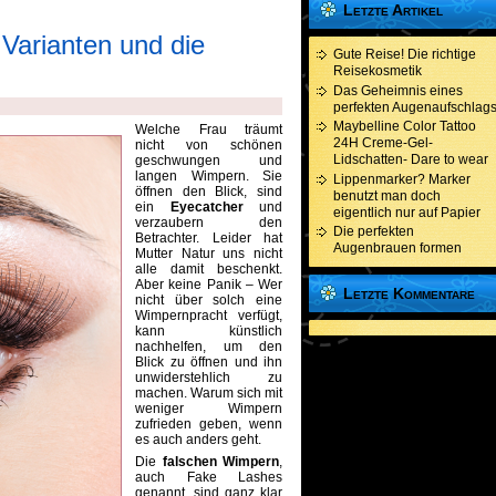
Letzte Artikel
Varianten und die
Gute Reise! Die richtige
Reisekosmetik
Das Geheimnis eines
perfekten Augenaufschlag
Maybelline Color Tattoo
Welche Frau träumt
24H Creme-Gel-
nicht von schönen
Lidschatten- Dare to wear
geschwungen und
langen Wimpern. Sie
Lippenmarker? Marker
öffnen den Blick, sind
benutzt man doch
ein
Eyecatcher
und
eigentlich nur auf Papier
verzaubern den
Die perfekten
Betrachter. Leider hat
Augenbrauen formen
Mutter Natur uns nicht
alle damit beschenkt.
Aber keine Panik – Wer
Letzte Kommentare
nicht über solch eine
Wimpernpracht verfügt,
kann künstlich
nachhelfen, um den
Blick zu öffnen und ihn
unwiderstehlich zu
machen. Warum sich mit
weniger Wimpern
zufrieden geben, wenn
es auch anders geht.
Die
falschen Wimpern
,
auch Fake Lashes
genannt, sind ganz klar