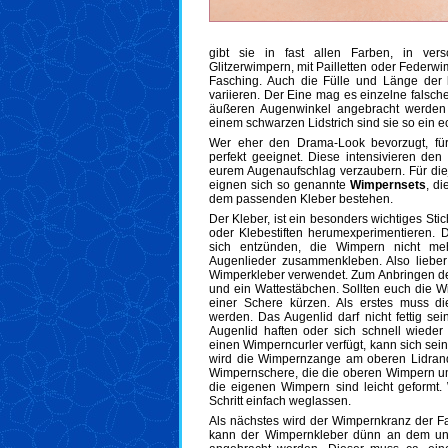
gibt sie in fast allen Farben, in ver
Glitzerwimpern, mit Pailletten oder Federwi
Fasching. Auch die Fülle und Länge der 
variieren. Der Eine mag es einzelne falsc
äußeren Augenwinkel angebracht werde
einem schwarzen Lidstrich sind sie so ein e
Wer eher den Drama-Look bevorzugt, fü
perfekt geeignet. Diese intensivieren den
eurem Augenaufschlag verzaubern. Für die
eignen sich so genannte
Wimpernsets
, d
dem passenden Kleber bestehen.
Der Kleber, ist ein besonders wichtiges Stic
oder Klebestiften herumexperimentieren.
sich entzünden, die Wimpern nicht me
Augenlieder zusammenkleben. Also lieber
Wimperkleber verwendet. Zum Anbringen d
und ein Wattestäbchen. Sollten euch die Wi
einer Schere kürzen. Als erstes muss di
werden. Das Augenlid darf nicht fettig se
Augenlid haften oder sich schnell wiede
einen Wimperncurler verfügt, kann sich se
wird die Wimpernzange am oberen Lidrand
Wimpernschere, die die oberen Wimpern ums
die eigenen Wimpern sind leicht geformt.
Schritt einfach weglassen.
Als nächstes wird der Wimpernkranz der F
kann der Wimpernkleber dünn an dem un