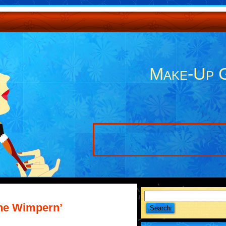
Make-Up 
che Wimpern’