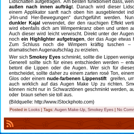
Lidschatten aufgetragen. Am besten funktioniert dass, w
außen nach innen aufträg
t. Danach wird dieser Lidsc
einem Applikator sanft nach oben hin ausgeblendet ind
„Hin-und Her-Bewegungen“ durchgeführt werden. N
dunkler Kajal
verwendet, der den rauchigen Effekt verti
wird ebenfalls dich am Wimpernkranz oben und unten au
Auch dieser wird leicht verwischt. Direkt unter der Auge
noch
ein Highlighter aufgetragen
, der das Auge etwas 
Zum Schluss noch die Wimpern kräftig tuschen –
dramatischen Augenaufschlag zu erzielen.
Wer sich
Smokey Eyes
schminkt, sollte die Lippen wenig
Generell sollte sich für eines entschieden werden – en
betont die Lippen oder die Augen. Wer sich für dies
entscheidet, sollte daher zu einem zarten rosé Ton, ein
Glos oder einem
nude-farbenen Lippenstift
greifen, um
auch wirklich auf das Augen Make Up zu richten. S
können nicht nur in Schwarztönen geschminkt werden, au
oder braun sehen sie toll aus.
(Bildquelle: http://www.IStockphoto.com)
Posted in
Looks
| Tags:
Augen Make-Up
,
Smokey Eyes
|
No Comm