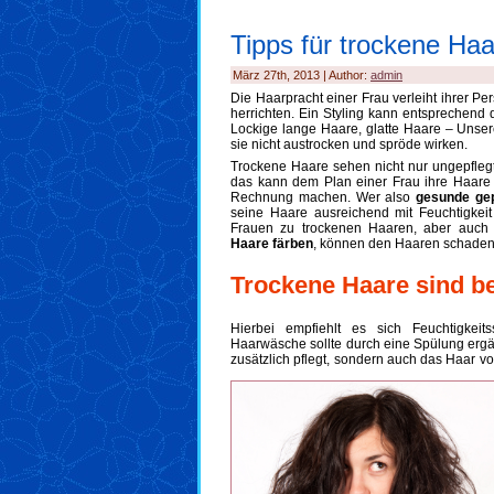
Tipps für trockene Ha
März 27th, 2013 | Author:
admin
Die Haarpracht einer Frau verleiht ihrer Per
herrichten. Ein Styling kann entsprechend
Lockige lange Haare, glatte Haare – Unse
sie nicht austrocken und spröde wirken.
Trockene Haare sehen nicht nur ungepfleg
das kann dem Plan einer Frau ihre Haare 
Rechnung machen. Wer also
gesunde gep
seine Haare ausreichend mit Feuchtigkei
Frauen zu trockenen Haaren, aber auc
Haare färben
, können den Haaren schaden 
Trockene Haare sind b
Hierbei empfiehlt es sich Feuchtigke
Haarwäsche sollte durch eine Spülung ergä
zusätzlich pflegt, sondern auch d
as Haar vo