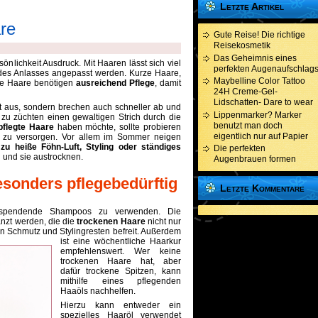
Letzte Artikel
are
Gute Reise! Die richtige
Reisekosmetik
Das Geheimnis eines
sönlichkeit Ausdruck. Mit Haaren lässt sich viel
perfekten Augenaufschlag
 des Anlasses angepasst werden. Kurze Haare,
Maybelline Color Tattoo
re Haare benötigen
ausreichend Pflege
, damit
24H Creme-Gel-
Lidschatten- Dare to wear
t aus, sondern brechen auch schneller ab und
Lippenmarker? Marker
zu züchten einen gewaltigen Strich durch die
benutzt man doch
flegte Haare
haben möchte, sollte probieren
eigentlich nur auf Papier
t zu versorgen. Vor allem im Sommer neigen
h
zu heiße Föhn-Luft, Styling oder ständiges
Die perfekten
und sie austrocknen.
Augenbrauen formen
esonders pflegebedürftig
Letzte Kommentare
itsspendende Shampoos zu verwenden. Die
nzt werden, die die
trockenen Haare
nicht nur
n Schmutz und Stylingresten befreit. Außerdem
ist eine wöchentliche Haarkur
empfehlenswert. Wer keine
trockenen Haare hat, aber
dafür trockene Spitzen, kann
mithilfe eines pflegenden
Haaöls nachhelfen.
Hierzu kann entweder ein
spezielles Haaröl verwendet