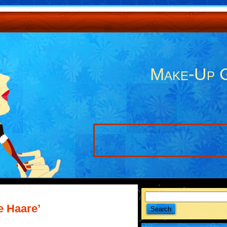
Make-Up 
e Haare’