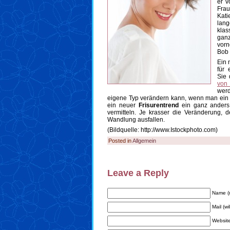
er v
Frau
Kati
lan
kla
gan
vorn
Bob 
Ein 
für 
Sie 
von
werd
eigene Typ verändern kann, wenn man ein bi
ein neuer
Frisurentrend
ein ganz anders
vermitteln. Je krasser die Veränderung, 
Wandlung ausfallen.
(Bildquelle: http://www.Istockphoto.com)
Posted in
Allgemein
Leave a Reply
Name (r
Mail (wi
Websit