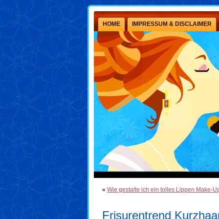
HOME
IMPRESSUM & DISCLAIMER
«
Wie gestalte ich ein tolles Lippen Make-U
Frisurentrend Kurzhaar