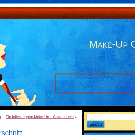
Make-Up 
p
Ein tolles Lippen Make-Up – Gewusst wie
»
schnitt