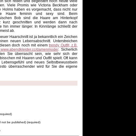
on sich reden und begeistert noch heute viele
en. Viele Promis wie Victoria Beckham oder
e Holms haben es vorgemacht, dass nicht nur
ge Haare feminin und sexy sind. Beim
ssischen Bob sind die Haare am Hinterkopf
z kurz geschnitten und werden dann nach
e hin immer länger. In Kinnlänge schließt der
meist ab.
neuer Haarschnitt ist ja bekanntlich ein Zeichen
einen neuen Lebensabschnitt. Unterstreichen
diesen doch noch mit einem
trendy Outfit, z.B.
 www.abendkleider.cc/damenmode/
. Sicherlich
en Sie überrascht sein, wie sehr sich der
sschen mit Haaren und Outfit spielt. Oft kann
 Lebensgefühl und neues Selbstbewusstsein
desto überraschender wird für Sie die eigene
equired)
ll not be published) (required)
e