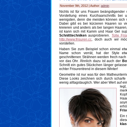
November 9th, 2012 | Author:
admin
Nichts ist für uns Frauen beängstigender 
Vorstellung eines Kurzhaarschnitts bei 
wenigsten, denn die meisten können sich 
Dabei gibt es bei kürzeren Haaren so viel
kreieren und anders als bei langen Haaren, 
ist kann sich mit Kamm und Haar Gel su
Schnitttechniken
ausprobieren.
Tolle Fri
http://www.frisuren.cc
, doch auch wir möch
vorstellen.
Haben Sie zum Beispiel schon einmal e
Name schon verrät, hat der Style etw
geschnittenen Strähnen werden frech nach ob
vor das Ohr. Ähnlich dazu ist auch der
Bo
Schnitt ein gutes Stückchen länger gelassen
echter Frisurentrend in diesem Winter!
Geometrie ist nur was für den Matheunterric
Diese Looks zeichnen sich durch scharfe
wenig alltagstauglich. Wer aber Wert auf e
legt
merk
Kopf
Haa
asy
erhö
Fris
Ein 
dies
kla