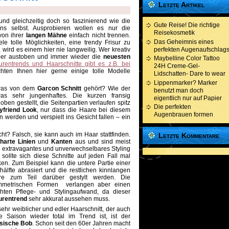
Letzte Artikel
und gleichzeitig doch so faszinierend wie die
Gute Reise! Die richtige
uns selbst. Ausprobieren wollen es nur die
Reisekosmetik
von ihrer
langen Mähne
einfach nicht trennen.
Das Geheimnis eines
e tolle Möglichkeiten, eine trendy Frisur zu
wird es einem hier nie langweilig. Wer kreativ
perfekten Augenaufschlag
per austoben und immer wieder die
neuesten
Maybelline Color Tattoo
surentrends und Haarschnitte gibt es z.B. bei
24H Creme-Gel-
ten Ihnen hier gerne einige tolle Modelle
Lidschatten- Dare to wear
Lippenmarker? Marker
twas von dem
Garcon Schnitt
gehört? Wie der
benutzt man doch
as sehr jungenhaftes. Die kurzen fransig
eigentlich nur auf Papier
en gestellt, die Seitenpartien verlaufen spitz
Die perfekten
yfriend Look
, nur dass die Haare bei diesem
Augenbrauen formen
 werden und verspielt ins Gesicht fallen – ein
ht? Falsch, sie kann auch im Haar stattfinden.
Letzte Kommentare
harte Linien
und
Kanten
aus und sind meist
in extravagantes und unverwechselbares Styling
, sollte sich dies
e Schnitte auf jeden Fall mal
en. Zum Beispiel kann die untere Partie einer
hälfte abrasiert und die restlichen kinnlangen
re zum Teil darüber gestylt werden. Die
mmetrischen Formen verlangen aber einen
hten Pflege- und Stylingaufwand, da dieser
urentrend
sehr akkurat aussehen muss.
sehr weiblicher und edler Haarschnitt, der auch
e Saison wieder total im Trend ist, ist der
ssische Bob
. Schon seit den 60er Jahren macht