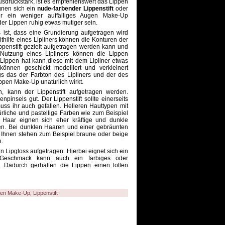
druckstark, ist es empfehlenswert das Lippen
gnen sich ein
nude-farbender Lippenstift
oder
er ein weniger auffälliges Augen Make-Up
er Lippen ruhig etwas mutiger sein.
s ist, dass eine Grundierung aufgetragen wird
thilfe eines Lipliners können die Konturen der
penstift gezielt aufgetragen werden kann und
Nutzung eines Lipliners können die Lippen
Lippen hat kann diese mit dem Lipliner etwas
nnen geschickt modelliert und verkleinert
ngs das der Farbton des Lipliners und der des
Lippen Make-Up unatürlich wirkt.
 kann der Lippenstift aufgetragen werden.
npinsels gut. Der Lippenstift sollte einerseits
uss ihr auch gefallen. Helleren Hauttypen mit
rliche und pastellige Farben wie zum Beispiel
 Haar eignen sich eher kräftige und dunkle
ben. Bei dunklen Haaren und einer gebräunten
s. Ihnen stehen zum Beispiel braune oder beige
n.
 Lipgloss aufgetragen. Hierbei eignet sich ein
h Geschmack kann auch ein farbiges oder
 Dadurch gerhalten die Lippen einen tollen
pen Make-Up
,
Lippenstift