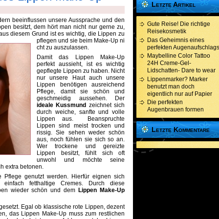
Letzte Artikel
dern beeinflussen unsere Aussprache und den
Gute Reise! Die richtige
en besitzt, dem hört man nicht nur gerne zu,
Reisekosmetik
us diesem Grund ist es wichtig, die Lippen zu
Das Geheimnis eines
pflegen und sie beim Make-Up ni
cht zu auszulassen.
perfekten Augenaufschlag
Maybelline Color Tattoo
Damit das Lippen Make-Up
24H Creme-Gel-
perfekt aussieht, ist es wichtig
Lidschatten- Dare to wear
gepflegte Lippen zu haben. Nicht
nur unsere Haut auch unsere
Lippenmarker? Marker
Lippen benötigen ausreichend
benutzt man doch
Pflege, damit sie schön und
eigentlich nur auf Papier
geschmeidig aussehen. Der
Die perfekten
ideale Kussmund
zeichnet sich
Augenbrauen formen
durch weiche, sanfte und volle
Lippen aus. Beanspruchte
Lippen sind meist trocken und
Letzte Kommentare
rissig. Sie sehen weder schön
aus, noch fühlen sie sich so an.
Wer trockene und gereizte
Lippen besitzt, fühlt sich oft
unwohl und möchte seine
h extra betonen.
e Pflege genutzt werden. Hierfür eignen sich
 einfach fetthaltige Cremes. Durch diese
ppen wieder schön und dem
Lippen Make-Up
setzt. Egal ob klassische rote Lippen, dezent
en, das Lippen Make-Up muss zum restlichen