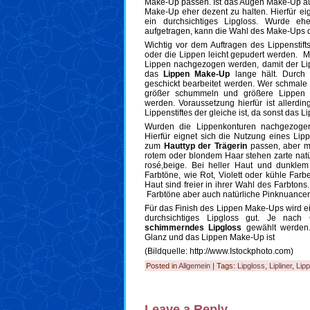
Make-Up passen. Ist das Augen Make-Up aus
Make-Up eher dezent zu halten. Hierfür ei
ein durchsichtiges Lipgloss. Wurde eh
aufgetragen, kann die Wahl des Make-Ups d
Wichtig vor dem Auftragen des Lippenstift
oder die Lippen leicht gepudert werden. Mi
Lippen nachgezogen werden, damit der Lip
das
Lippen Make-Up
lange hält. Durch 
geschickt bearbeitet werden. Wer schmale 
größer schummeln und größere Lippen kö
werden. Voraussetzung hierfür ist allerdi
Lippenstiftes der gleiche ist, da sonst das 
Wurden die Lippenkonturen nachgezogen,
Hierfür eignet sich die Nutzung eines Lippe
zum
Hauttyp der Trägerin
passen, aber m
rotem oder blondem Haar stehen zarte natü
rosé,beige. Bei heller Haut und dunklem
Farbtöne, wie Rot, Violett oder kühle Far
Haut sind freier in ihrer Wahl des Farbton
Farbtöne aber auch natürliche Pinknuance
Für das Finish des Lippen Make-Ups wird ein
durchsichtiges Lipgloss gut. Je nac
schimmerndes Lipgloss
gewählt werden.
Glanz und das Lippen Make-Up ist
(Bildquelle: http://www.Istockphoto.com)
Posted in
Allgemein
| Tags:
Lipgloss
,
Lipliner
,
Lip
Leave a Reply