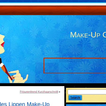
Make-Up 
Frisurentrend Kurzhaarschnitt
»
olles Lippen Make-Up