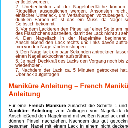
entfettet werden.
Unebenheiten auf der Nageloberfläche können
Ridgefiller ausgeglichen werden. Ansonsten reich
einfacher Unterlack, um Verfärbungen vorzubeugen. 
dunklen Farben ist ist das ein Muss, da Nagel s
Gelbstich bekommt.
Vor dem Lackieren den Pinsel auf einer Seite am i
des Fläschchens abstreifen, damit der Lack nicht zu sehr
Den Nagellack in der Nagelmitte beginnend 
Anschließend den Lack rechts und links davon auftra
mm vor den Nagelrändern stoppen.
Den Nagellack ein paar Sekunden antrocknen lasse
einen Nagellacktrockner aufsprühen.
Je nach Deckkraft des Lacks den Vorgang noch bis 
wiederholen.
Nachdem der Lack ca. 5 Minuten getrocknet hat, 
Überlack aufgetragen
Maniküre Anleitung – French Manikü
Anleitung
Für eine
French Maniküre
zunächst die Schritte 1 und
Maniküre Anleitung
zum Auftragen von Nagellack dur
Anschließend den Nagelmond mit weißen Nagellack mit 
dünnen Pinsel nachziehen. Nachdem das gut getrockne
gesamten Nagel mit einem Lack in einem nicht decken