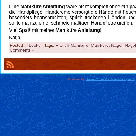
Eine
Maniküre Anleitung
wäre nicht komplett ohne ein paa
die Handpflege. Handcreme versorgt die Hände mit Feucht
besonders beanspruchten, sprich trockenen Händen und
sollte man zu einer sehr reichhaltigen Handpflege greifen.
Viel Spaß mit meiner
Maniküre Anleitung
!
Katja
Posted in
Looks
| Tags:
French Maniküre
,
Maniküre
,
Nägel
,
Nagel
Comments »
Powered By
Online Nurse Practitioner Programs