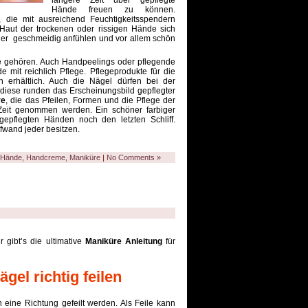
längere Zeit über gepflegte
Hände freuen zu können.
die mit ausreichend Feuchtigkeitsspendern
 Haut der trockenen oder rissigen Hände sich
der geschmeidig anfühlen und vor allem schön
e gehören. Auch Handpeelings oder pflegende
it reichlich Pflege. Pflegeprodukte für die
 erhältlich. Auch die Nägel dürfen bei der
diese runden das Erscheinungsbild gepflegter
re
, die das Pfeilen, Formen und die Pflege der
s Zeit genommen werden. Ein schöner farbiger
epflegten Händen noch den letzten Schliff.
wand jeder besitzen.
e Hände
,
Handcreme
,
Maniküre
|
No Comments »
 gibt’s die ultimative
Maniküre Anleitung
für
gel richtig feilen
 eine Richtung gefeilt werden. Als Feile kann