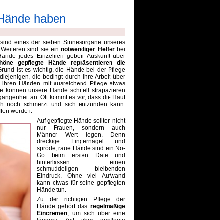
e Hände haben
e sind eines der sieben Sinnesorgane unseres
Weiteren sind sie ein
notwendiger Helfer
bei
 Hände jedes Einzelnen geben Auskunft über
höne gepflegte Hände repräsentieren die
und ist es wichtig, die Hände bei der Pflege
diejenigen, die bedingt durch ihre Arbeit über
e ihren Händen mit ausreichend Pflege etwas
te können unsere Hände schnell strapazieren
angenheit an. Oft kommt es vor, dass die Haut
ch noch schmerzt und sich entzünden kann.
ffen werden.
Auf gepflegte Hände sollten nicht
nur Frauen, sondern auch
Männer Wert legen. Denn
dreckige Fingernägel und
spröde, raue Hände sind ein No-
Go beim ersten Date und
hinterlassen einen
schmuddeligen bleibenden
Eindruck. Ohne viel Aufwand
kann etwas für seine gepflegten
Hände tun.
Zu der richtigen Pflege der
Hände gehört das
regelmäßige
Eincremen
, um sich über eine