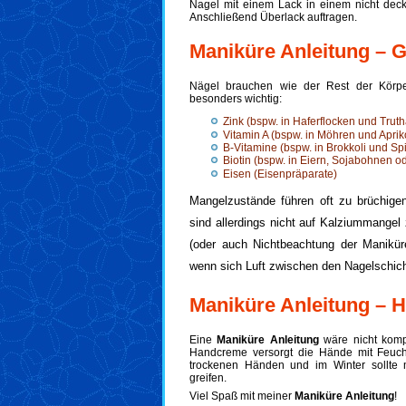
Nagel mit einem Lack in einem nicht deck
Anschließend Überlack auftragen.
Maniküre Anleitung – 
Nägel brauchen wie der Rest der Körper
besonders wichtig:
Zink (bspw. in Haferflocken und Trut
Vitamin A (bspw. in Möhren und Apri
B-Vitamine (bspw. in Brokkoli und Sp
Biotin (bspw. in Eiern, Sojabohnen od
Eisen (Eisenpräparate)
Mangelzustände führen oft zu brüchige
sind allerdings nicht auf Kalziummangel
(oder auch Nichtbeachtung der Manikür
wenn sich Luft zwischen den Nagelschich
Maniküre Anleitung – 
Eine
Maniküre Anleitung
wäre nicht kompl
Handcreme versorgt die Hände mit Feucht
trockenen Händen und im Winter sollte 
greifen.
Viel Spaß mit meiner
Maniküre Anleitung
!