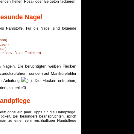
enden hellen Rosa- oder Beigeton lackieren.
Gesunde Nägel
s Nährstoffe. Für die Nägel sind folgende
hahn)
kosen)
inat)
er spez. Biotin-Tabletten)
n Nägeln. Die berüchtigten weißen Flecken
 zurückzuführen, sondern auf Manikürefehler
e Anleitung
). Die Flecken entstehen,
ten einschließt.
Handpflege
ett ohne ein paar Tipps für die Handpflege.
igkeit. Bei besonders beanspruchten, sprich
man zu einer sehr reichhaltigen Handpflege