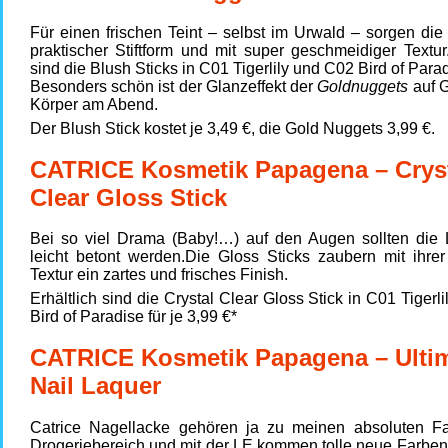
Für einen frischen Teint – selbst im Urwald – sorgen di
praktischer Stiftform und mit super geschmeidiger Textur.
sind die Blush Sticks in C01 Tigerlily und C02 Bird of Para
Besonders schön ist der Glanzeffekt der
Goldnuggets
auf 
Körper am Abend.
Der Blush Stick kostet je 3,49 €, die Gold Nuggets 3,99 €.
CATRICE Kosmetik Papagena – Crys
Clear Gloss Stick
Bei so viel Drama (Baby!…) auf den Augen sollten die 
leicht betont werden.Die Gloss Sticks zaubern mit ihrer
Textur ein zartes und frisches Finish.
Erhältlich sind die Crystal Clear Gloss Stick in C01 Tigerl
Bird of Paradise für je 3,99 €*
CATRICE Kosmetik Papagena – Ulti
Nail Laquer
Catrice Nagellacke gehören ja zu meinen absoluten Fa
Drogeriebereich und mit der LE kommen tolle neue Farben