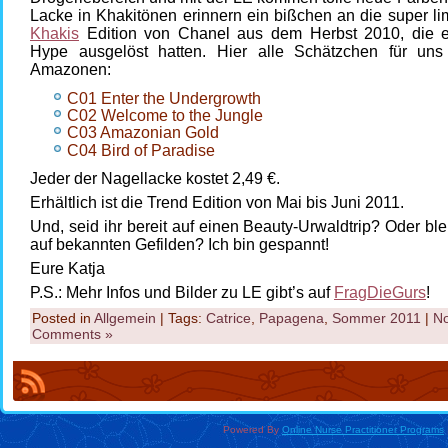
Lacke in Khakitönen erinnern ein bißchen an die super lim
Khakis
Edition von Chanel aus dem Herbst 2010, die e
Hype ausgelöst hatten. Hier alle Schätzchen für uns
Amazonen:
C01 Enter the Undergrowth
C02 Welcome to the Jungle
C03 Amazonian Gold
C04 Bird of Paradise
Jeder der Nagellacke kostet 2,49 €.
Erhältlich ist die Trend Edition von Mai bis Juni 2011.
Und, seid ihr bereit auf einen Beauty-Urwaldtrip? Oder blei
auf bekannten Gefilden? Ich bin gespannt!
Eure Katja
P.S.: Mehr Infos und Bilder zu LE gibt’s auf
FragDieGurs
!
Posted in
Allgemein
| Tags:
Catrice
,
Papagena
,
Sommer 2011
|
N
Comments »
Powered By
Online Nurse Practitioner Programs