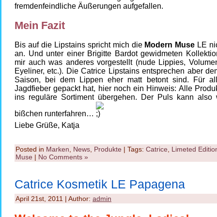
fremdenfeindliche Äußerungen aufgefallen.
Mein Fazit
Bis auf die Lipstains spricht mich die
Modern Muse
LE nic
an. Und unter einer Brigitte Bardot gewidmeten Kollektio
mir auch was anderes vorgestellt (nude Lippies, Volume
Eyeliner, etc.). Die Catrice Lipstains entsprechen aber d
Saison, bei dem Lippen eher matt betont sind. Für al
Jagdfieber gepackt hat, hier noch ein Hinweis: Alle Prod
ins reguläre Sortiment übergehen. Der Puls kann also 
bißchen runterfahren…
Liebe Grüße, Katja
Posted in
Marken
,
News
,
Produkte
| Tags:
Catrice
,
Limeted Editio
Muse
|
No Comments »
Catrice Kosmetik LE Papagena
April 21st, 2011 | Author:
admin