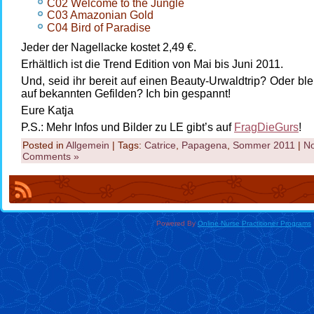
C02 Welcome to the Jungle
C03 Amazonian Gold
C04 Bird of Paradise
Jeder der Nagellacke kostet 2,49 €.
Erhältlich ist die Trend Edition von Mai bis Juni 2011.
Und, seid ihr bereit auf einen Beauty-Urwaldtrip? Oder blei
auf bekannten Gefilden? Ich bin gespannt!
Eure Katja
P.S.: Mehr Infos und Bilder zu LE gibt’s auf
FragDieGurs
!
Posted in
Allgemein
| Tags:
Catrice
,
Papagena
,
Sommer 2011
|
N
Comments »
Powered By
Online Nurse Practitioner Programs