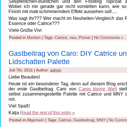
Seepferdchen-Bürstchen und den Frosting Topcoat a
Wobei ich mir gerade gar nicht vorstellen kann, wie so 
Finish mit matt-schimmerndem Effekt aussehen soll….
Was sagt ihr??? Wer macht im Neuheiten-Vergleich das
Essence oder Catrice???
Viele Grüße Vivi
Posted in
Marken
| Tags:
Catrice
,
neu
,
Primer
|
No Comments »
Gastbeitrag von Caro: DIY Catrice 
Lidschatten Palette
Juli 7th, 2011 | Author:
admin
Liebe Beauties!
Heute ist ein besonderer Tag, denn auf diesem Blog ersc
der erste Gastbeitrag. Caro von
Caros kleine Welt
stell
selbst zusammengestellte Palette mit Catrice und MNY L
vor.
Viel Spaß!
Katja
Read the rest of this entry »
Posted in
Allgemein
| Tags:
Catrice
,
Gastbeitrag
,
MNY
|
No Comme