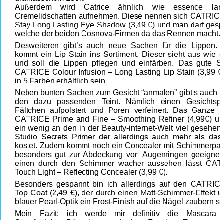
Außerdem wird Catrice ähnlich wie essence lan
Cremelidschatten aufnehmen. Diese nennen sich CATRI
Stay Long Lasting Eye Shadow (3,49 €) und man darf gesp
welche der beiden Cosnova-Firmen da das Rennen macht.
Desweiteren gibt’s auch neue Sachen für die Lippen
kommt ein Lip Stain ins Sortiment. Dieser sieht aus wie ei
und soll die Lippen pflegen und einfärben. Das gute S
CATRICE Colour Infusion – Long Lasting Lip Stain (3,99 
in 5 Farben erhältlich sein.
Neben bunten Sachen zum Gesicht “anmalen” gibt’s auch f
den dazu passenden Teint. Nämlich einen Gesichtsp
Fältchen aufpolstert und Poren verfeinert. Das Ganze 
CATRICE Prime and Fine – Smoothing Refiner (4,99€) un
ein wenig an den in der Beauty-internet-Welt viel gesehe
Studio Secrets Primer der allerdings auch mehr als da
kostet. Zudem kommt noch ein Concealer mit Schimmerpart
besonders gut zur Abdeckung von Augenringen geeignet 
einen durch den Schimmer wacher aussehen lässt CA
Touch Light – Reflecting Concealer (3,99 €).
Besonders gespannt bin ich allerdings auf den CATRIC
Top Coat (2,49 €), der durch einen Matt-Schimmer-Effekt u
blauer Pearl-Optik ein Frost-Finish auf die Nägel zaubern so
Mein Fazit: ich werde mir definitiv die Mascar