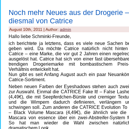
Noch mehr Neues aus der Drogerie –
diesmal von Catrice
August 10th, 2011 | Author:
admin
Hallo liebe Schminki-Freunde,
ich berichtete ja letztens, dass es viele neue Sachen b
geben wird. Da möchte Catrice natürlich nicht hinten
Catrice – eine Marke, die vor gut 2 Jahren einen regelr
ausgelöst hat. Catrice hat sich von einer fast übersehbar
trendigen Drogeriemarke mit bombastischem Preis-L
Verhältnis entwickelt hat.
Nun gibt es seit Anfang August auch ein paar Neuankö
Catrice-Sortiment.
Neben neuen Farben der Eyeshadows stehen auch zwe
zur Auswahl. Einmal die CATRICE Fake It! – False Lash
(4,49€), die mit Seepferdchen-Bürste und cremiger Textu
und die Wimpern dadurch definieren, verlängern un
schwingen soll. Zum anderen die CATRICE Evolution To 
– Black Volume Mascara (4,49€), die ähnlich wie die
Mascara von essence über ein zwei-Abstreifer-System fun
So hat man wieder die Wahl zwischen natürlic
dramatischem Look.