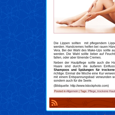
Die Lippen sollten mit pflegendem Lippe
werden. Handcremes helfen bei rauen Hände
Vera. Bei der Wahl des Make-Ups sollte au
werden. Die Wahl sollte lieber auf Feuc
fallen, oder aber tönende Cremes.
Neben der Hautpflege sollte auch die Haa
Haare sind durch die äußeren Einflussf
Shampoos und Spülungen für trockenes
richtige. Einmal die Woche eine Kur verw
mit einem Entspannungsbad verwunden werd
sondern auch für die Seele.
(Bildquelle: http://www.Istockphoto.com)
Posted in
Allgemein
| Tags:
Pflege
,
trockene Haut