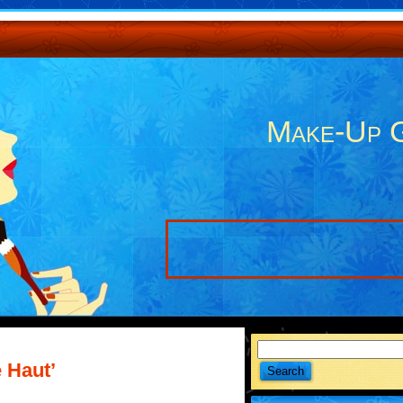
Make-Up 
 Haut’