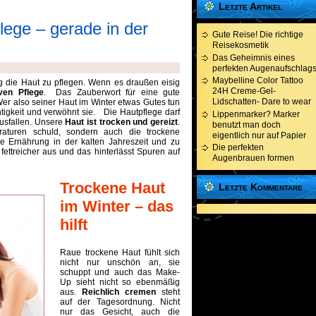
Letzte Artikel
lege – gerade in der
Gute Reise! Die richtige
Reisekosmetik
Das Geheimnis eines
perfekten Augenaufschlag
Maybelline Color Tattoo
g die Haut zu pflegen. Wenn es draußen eisig
24H Creme-Gel-
iven Pflege
. Das Zauberwort für eine gute
Lidschatten- Dare to wear
Wer also seiner Haut im Winter etwas Gutes tun
tigkeit und verwöhnt sie. Die Hautpflege darf
Lippenmarker? Marker
ausfallen. Unsere
Haut ist trocken und gereizt
.
benutzt man doch
raturen schuld, sondern auch die trockene
eigentlich nur auf Papier
ie Ernährung in der kalten Jahreszeit und zu
Die perfekten
ttreicher aus und das hinterlässt Spuren auf
Augenbrauen formen
Trockene Haut
Letzte Kommentare
im Winter – das
hilft
Raue trockene Haut fühlt sich
nicht nur unschön an, sie
schuppt und auch das Make-
Up sieht nicht so ebenmäßig
aus.
Reichlich cremen
steht
auf der Tagesordnung. Nicht
nur das Gesicht, auch die