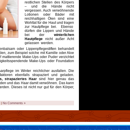
restlichen Stellen des Körpers
– und die Hände nicht
vergessen. Auch verwöhnende
Lotionen oder Bäder mit
reichhaltigen Ölen sind eine
Wohltat für die Haut und tragen
zur Hautpflege bei. Ebenso
dürfen die Lippen und Hände
bei der
winterlichen
Hautpflege
nicht außer Acht
gelassen werden.
nbalsam oder Lippenpflegestiften behandelt
n, zum Beispiel solche mit Kamille oder Aloe
f mattierende Make-Ups oder Puder verzichtet
htigkeitsspendende Make-Ups oder Foundation
rpflege im Winter reichlicher ausfallen. Die
aktoren ebenfalls strapaziert und geladen.
, strapaziertes Haar
sind hier genau das
enden und das Haar damit verwöhnen. Das kann
en. Dieses ist nicht nur gut für den Körper,
|
No Comments »