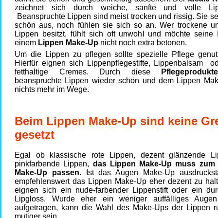
zeichnet sich durch weiche, sanfte und volle Li
Beanspruchte Lippen sind meist trocken und rissig. Sie 
schön aus, noch fühlen sie sich so an. Wer trockene un
Lippen besitzt, fühlt sich oft unwohl und möchte seine 
einem
Lippen Make-Up
nicht noch extra betonen.
Um die Lippen zu pflegen sollte spezielle Pflege genut
Hierfür eignen sich Lippenpflegestifte, Lippenbalsam od
fetthaltige Cremes. Durch diese
Pflegeprodukt
beanspruchte Lippen wieder schön und dem Lippen Mak
nichts mehr im Wege.
Beim Lippen Make-Up sind keine Gr
gesetzt
Egal ob klassische rote Lippen, dezent glänzende L
pinkfarbende Lippen,
das Lippen Make-Up muss zum r
Make-Up passen
. Ist das Augen Make-Up ausdrucksta
empfehlenswert das Lippen Make-Up eher dezent zu halte
eignen sich ein nude-farbender Lippenstift oder ein dur
Lipgloss. Wurde eher ein weniger auffälliges Auge
aufgetragen, kann die Wahl des Make-Ups der Lippen r
mutiger sein.