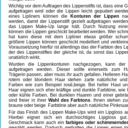
Wichtig vor dem Auftragen des Lippenstifts ist, dass eine 
aufgetragen wird oder die Lippen leicht gepudert werden
eines Lipliners können die
Konturen der Lippen
nac
werden, damit der Lippenstift gezielt aufgetragen werde
das Lippen Make-Up lange hält. Durch Nutzung eines
können die Lippen geschickt bearbeitet werden. Wer schm
hat kann diese mit dem Lipliner etwas größer schu
größere Lippen können geschickt modelliert und verklein
Voraussetzung hierfür ist allerdings das der Farbton des Li
der des Lippenstiftes der gleiche ist, da sonst das Lip
unatürlich wirkt.
Wurden die Lippenkonturen nachgezogen, kann der L
aufgetragen werden. Dieser sollte einerseits zum H
Trägerin passen, aber muss ihr auch gefallen. Helleren Ha
rotem oder blondem Haar stehen zarte natürliche und 
Farben wie zum Beispiel rosé,beige. Bei heller Haut u
Haar eignen sich eher kräftige und dunkle Farbtöne, wie R
oder kühle Farben. Bei dunklen Haaren und einer gebrä
sind freier in ihrer
Wahl des Farbtons
. Ihnen stehen zu
braune oder beige Farbtöne aber auch natürliche Pinknua
Für das Finish des Lippen Make-Ups wird ein Lipgloss au
Hierbei eignet sich ein durchsichtiges Lipgloss gu
Geschmack kann auch ein
farbiges oder schimmerndes
gewählt werden. Dadurch gerhalten die Lippen einen to