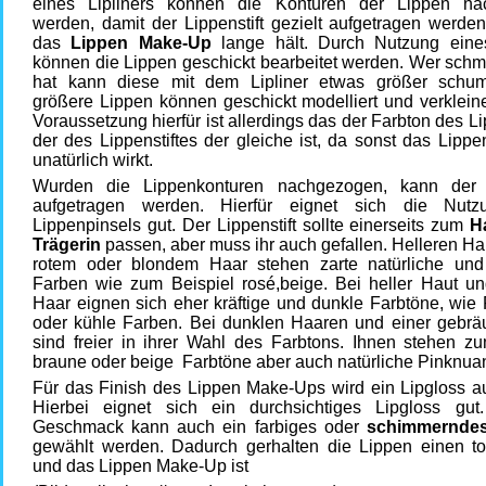
eines Lipliners können die Konturen der Lippen na
werden, damit der Lippenstift gezielt aufgetragen werde
das
Lippen Make-Up
lange hält. Durch Nutzung eines
können die Lippen geschickt bearbeitet werden. Wer schm
hat kann diese mit dem Lipliner etwas größer schu
größere Lippen können geschickt modelliert und verklein
Voraussetzung hierfür ist allerdings das der Farbton des Li
der des Lippenstiftes der gleiche ist, da sonst das Lip
unatürlich wirkt.
Wurden die Lippenkonturen nachgezogen, kann der L
aufgetragen werden. Hierfür eignet sich die Nutz
Lippenpinsels gut. Der Lippenstift sollte einerseits zum
H
Trägerin
passen, aber muss ihr auch gefallen. Helleren Ha
rotem oder blondem Haar stehen zarte natürliche und 
Farben wie zum Beispiel rosé,beige. Bei heller Haut u
Haar eignen sich eher kräftige und dunkle Farbtöne, wie R
oder kühle Farben. Bei dunklen Haaren und einer gebrä
sind freier in ihrer Wahl des Farbtons. Ihnen stehen zu
braune oder beige Farbtöne aber auch natürliche Pinknua
Für das Finish des Lippen Make-Ups wird ein Lipgloss au
Hierbei eignet sich ein durchsichtiges Lipgloss gu
Geschmack kann auch ein farbiges oder
schimmerndes
gewählt werden. Dadurch gerhalten die Lippen einen to
und das Lippen Make-Up ist