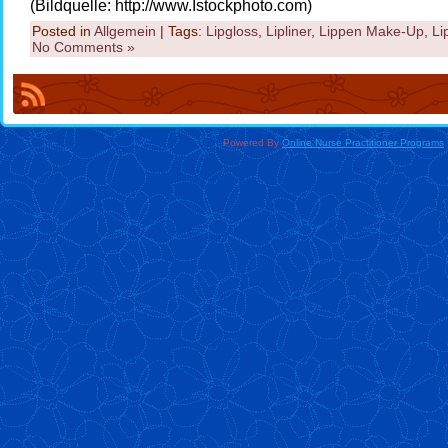
(Bildquelle: http://www.Istockphoto.com)
Posted in
Allgemein
| Tags:
Lipgloss
,
Lipliner
,
Lippen Make-Up
,
Li
No Comments »
Powered By
Online Nurse Practitioner Programs