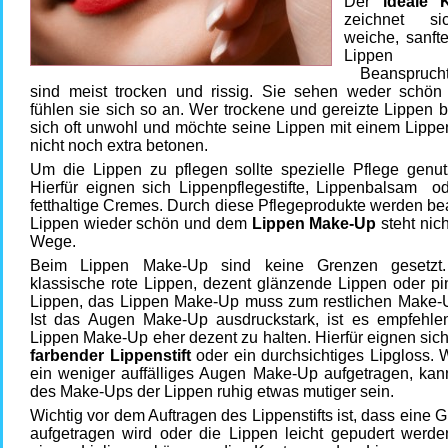
Der
ideale
zeichnet s
weiche, sanft
Lippen
Beanspruch
sind meist trocken und rissig. Sie sehen weder schön
fühlen sie sich so an. Wer trockene und gereizte Lippen bes
sich oft unwohl und möchte seine Lippen mit einem Lipp
nicht noch extra betonen.
Um die Lippen zu pflegen sollte spezielle Pflege genut
Hierfür eignen sich Lippenpflegestifte, Lippenbalsam od
fetthaltige Cremes. Durch diese Pflegeprodukte werden b
Lippen wieder schön und dem
Lippen Make-Up
steht nic
Wege.
Beim Lippen Make-Up sind keine Grenzen gesetzt
klassische rote Lippen, dezent glänzende Lippen oder pi
Lippen, das Lippen Make-Up muss zum restlichen Make-
Ist das Augen Make-Up ausdruckstark, ist es empfehle
Lippen Make-Up eher dezent zu halten. Hierfür eignen sic
farbender Lippenstift
oder ein durchsichtiges Lipgloss.
ein weniger auffälliges Augen Make-Up aufgetragen, kan
des Make-Ups der Lippen ruhig etwas mutiger sein.
Wichtig vor dem Auftragen des Lippenstifts ist, dass eine 
aufgetragen wird oder die Lippen leicht gepudert werden