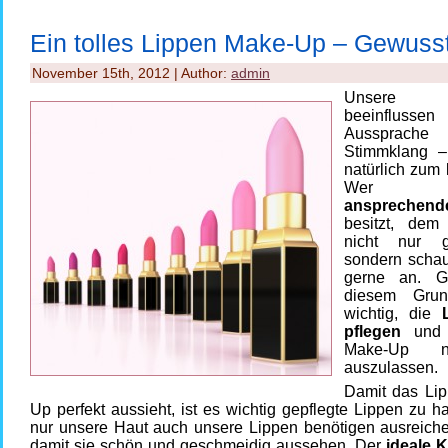
Ein tolles Lippen Make-Up – Gewuss
November 15th, 2012 | Author:
admin
Unsere 
beeinfluss
Aussprache
Stimmklang –
natürlich zum
We
ansprechen
besitzt, dem
nicht nur 
sondern schau
gerne an. 
diesem Gru
wichtig, die
pflegen
und 
Make-Up n
auszulassen.
Damit das Li
Up perfekt aussieht, ist es wichtig gepflegte Lippen zu h
nur unsere Haut auch unsere Lippen benötigen ausreiche
damit sie schön und geschmeidig aussehen. Der
ideale 