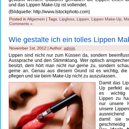
und das Lippen Make-Up ist vollendet.
(Bildquelle: http://www.Istockphoto.com)
Posted in
Allgemein
| Tags:
Lipgloss
,
Lippen
,
Lippen Make-Up
,
Ma
Comments »
Wie gestalte ich ein tolles Lippen M
November 1st, 2012 | Author:
admin
Lippen sind nicht nur zum Küssen da, sondern beeinflus
Aussprache und den Stimmklang. Wer optisch anspreche
besitzt, dem hört man nicht nur gerne zu, sondern schau
gerne an. Genau aus diesem Grund ist es wichtig, die
pflegen und sie beim Make-Up ni
cht zu auszulassen.
Damit das Li
Up perfekt au
es wichtig 
Lippen zu ha
nur unsere 
unsere Lippen
ausreichen
damit sie 
geschmeidig 